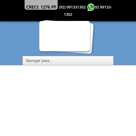
CRECI: 1276 PF
(92) 991331302
92 99133-
1302