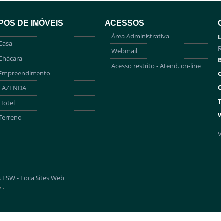
IPOS DE IMÓVEIS
ACESSOS
Área Administrativa
L
Casa
R
Webmail
Chácara
B
Acesso restrito - Atend. on-line
Empreendimento
C
C
FAZENDA
T
Hotel
Terreno
V
s
LSW - Loca Sites Web
, ]