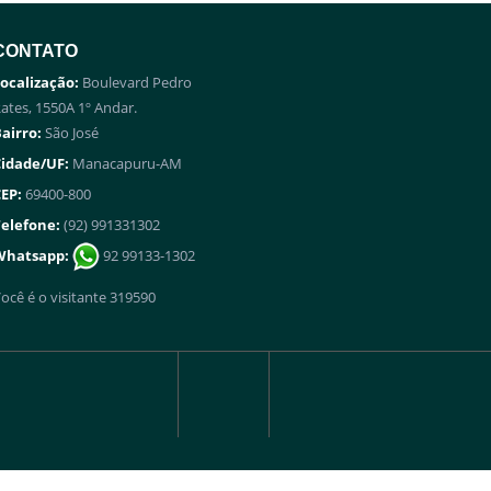
CONTATO
ocalização:
Boulevard Pedro
ates, 1550A 1º Andar.
airro:
São José
idade/UF:
Manacapuru-AM
EP:
69400-800
elefone:
(92) 991331302
Whatsapp:
92 99133-1302
ocê é o visitante 319590