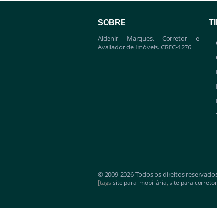
SOBRE
T
Aldenir Marques, Corretor e
Avaliador de Imóveis. CREC-1276
© 2009-2026 Todos os direitos reservado
[tags
site para imobiliária
,
site para corretor