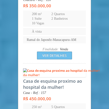
R$ 350.000,00
200 m²
2 Quartos
1 Suíte
2 Banheiros
10 Vagas
À vista
Ramal do Japonêz-Manacapuru-AM
Finalidade:
Venda
VER DETALHES
Casa de esquina proximo ao
hospital da mulher!
Casa - Ref.: 157
R$ 450.000,00
250 m²
5 Quartos