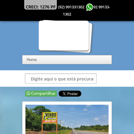
CRECI: 1276 PF
(92) 991331302
92 99133-
1302