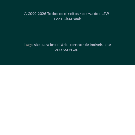
© 2009-2026 Todos os direitos reservados
LSW -
Loca Sites Web
[tags
site para imobiliária
,
corretor de imóveis
,
site
para corretor
, ]