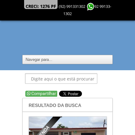
CRECI: 1276 PF
(92) 991331302
92 99133-
1302
RESULTADO DA BUSCA