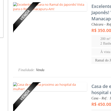
Excelent
Japonês! 
Manacap
Chácara - Ref
R$ 350.0
200 m²
2 Banhe
À vista
Ramal do 
Finalidade:
Venda
Casa de 
hospital
Casa - Ref.: 
R$ 450.0