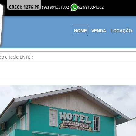
CRECI: 1276 PF
(92) 991331302
92 99133-1302
HOME
VENDA
LOCAÇÃO