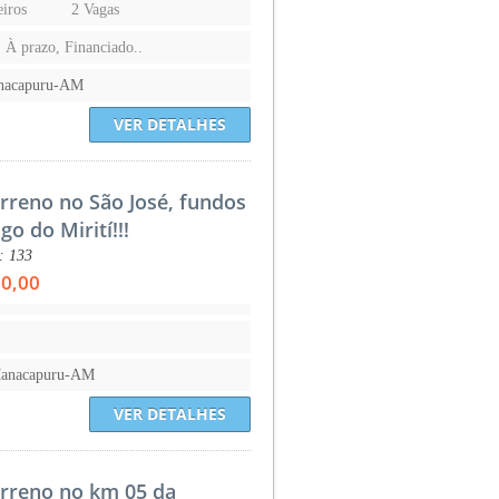
iros
2 Vagas
, À prazo, Financiado..
nacapuru-AM
VER DETALHES
rreno no São José, fundos
go do Mirití!!!
.: 133
00,00
Manacapuru-AM
VER DETALHES
rreno no km 05 da