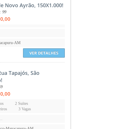
de Novo Ayrão, 150X1.000!
: 99
00,00
nacapuru-AM
VER DETALHES
Rua Tapajós, São
!
59
00,00
os
2 Suítes
iros
3 Vagas
..
isco-Manacapuru-AM