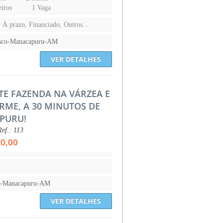
iros
1 Vaga
, À prazo, Financiado, Outros...
isco-Manacapuru-AM
VER DETALHES
TE FAZENDA NA VÁRZEA E
IRME, A 30 MINUTOS DE
PURU!
ef.: 113
00,00
l-Manacapuru-AM
VER DETALHES