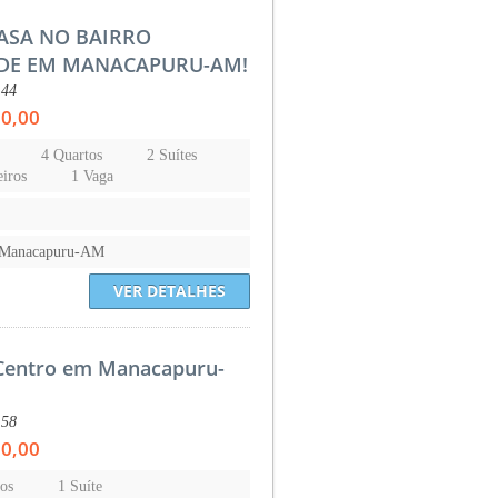
ASA NO BAIRRO
DE EM MANACAPURU-AM!
144
00,00
4 Quartos
2 Suítes
iros
1 Vaga
-Manacapuru-AM
VER DETALHES
Centro em Manacapuru-
158
00,00
os
1 Suíte