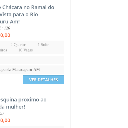
e Chácara no Ramal do
Vista para o Rio
uru-Am!
.: 126
00,00
2 Quartos
1 Suíte
iros
10 Vagas
Japonêz-Manacapuru-AM
VER DETALHES
esquina proximo ao
 da mulher!
157
00,00