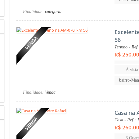
Finalidade:
categoria
Excelent
56
Terreno - Ref
R$ 250.0
À vista.
bairro-Ma
Finalidade:
Venda
Casa na 
Casa - Ref.: 
R$ 260.0
3 Quart