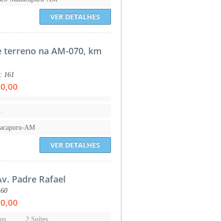
VER DETALHES
e terreno na AM-070, km
.: 161
00,00
.
nacapuru-AM
VER DETALHES
Av. Padre Rafael
160
00,00
os
2 Suítes