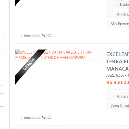
3 Banhe
À vista
São Franc
Finalidade:
Venda
EXCELEN
TERRA F
MANACA
FAZENDA - R
R$ 350.0
À vista
Zona Rura
Finalidade:
Venda