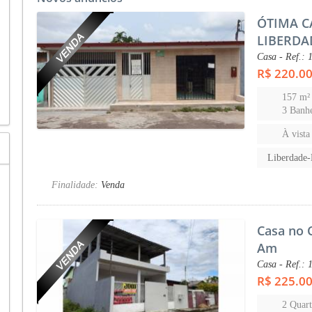
ÓTIMA C
LIBERDA
Casa - Ref.: 
R$ 220.0
157 m²
3 Banhe
À vista
Liberdade
Finalidade:
Venda
Casa no 
Am
Casa - Ref.: 
R$ 225.0
2 Quart