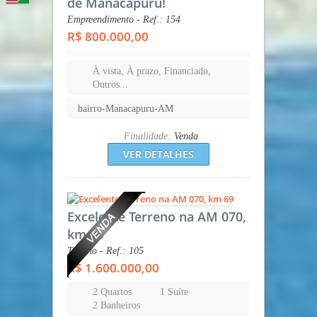
de Manacapuru!
Empreendimento - Ref.: 154
R$ 800.000,00
À vista, À prazo, Financiado,
Outros...
bairro-Manacapuru-AM
Finalidade:
Venda
VER DETALHES
Excelente Terreno na AM 070,
km 69
Terreno - Ref.: 105
R$ 1.600.000,00
2 Quartos
1 Suíte
2 Banheiros