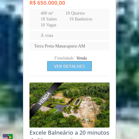
R$ 650.000,00
400 m²
18 Quartos
18 Suítes
19 Banheiros
10 Vagas
À vista
Terra Preta-Manacapuru-AM
Finalidade:
Venda
VER DETALHES
Excele Balneário a 20 minutos