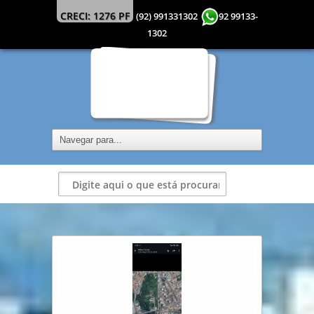
CRECI: 1276 PF
(92) 991331302
92 99133-
1302